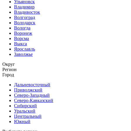
Ульяновск
Владимир
Владивосток
Волгоград
Володарск
Вологда
Воронеж
Ворсма
Выкса
Ярославль
Заволжье
Округ
Регион
Город
Дальневосточный
Приволжский
Северо-Западный
Северо-Кавказский
Сибирский
Уральский
Центральный
Южный