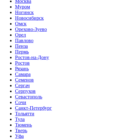
Москва
Муром
Ногинск
Новосибирск
Омск
Орехово-Зуево
Орел
Павлово
Пенза
Пермь
Ростов-на-Дону
Ростов
Рязань
Самара
Семенов
Сергач
Серпухов
Севастополь
Сочи
Санкт-Петербург
Тольятти
Тула
Тюмень
Тверь
Уфа