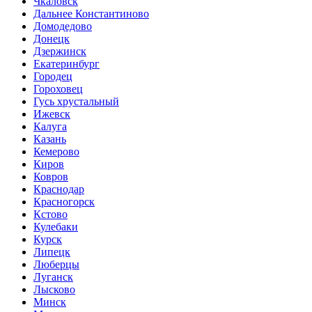
Чкаловск
Дальнее Константиново
Домодедово
Донецк
Дзержинск
Екатеринбург
Городец
Гороховец
Гусь хрустальный
Ижевск
Калуга
Казань
Кемерово
Киров
Ковров
Краснодар
Красногорск
Кстово
Кулебаки
Курск
Липецк
Люберцы
Луганск
Лысково
Минск